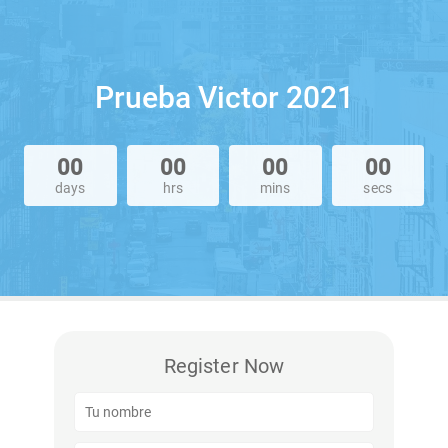
Prueba Victor 2021
00
00
00
00
days
hrs
mins
secs
Register Now