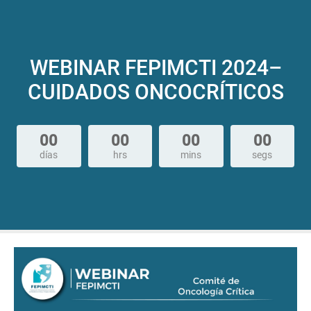
WEBINAR FEPIMCTI 2024–
CUIDADOS ONCOCRÍTICOS
00
00
00
00
días
hrs
mins
segs