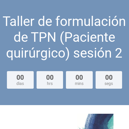
Taller de formulación
de TPN (Paciente
quirúrgico) sesión 2
00
00
00
00
dìas
hrs
mins
segs