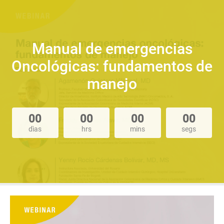
Manual de emergencias
Oncológicas: fundamentos de
manejo
00
00
00
00
dìas
hrs
mins
segs