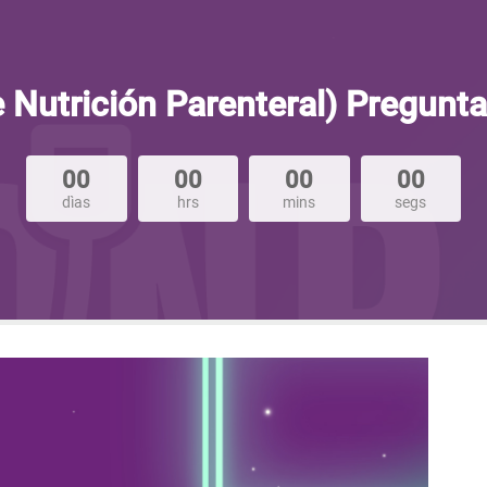
 Nutrición Parenteral) Pregunt
00
00
00
00
dìas
hrs
mins
segs