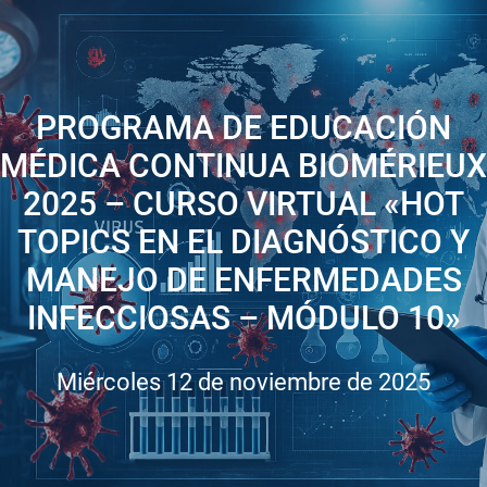
PROGRAMA DE EDUCACIÓN
MÉDICA CONTINUA BIOMÉRIEUX
2025 – CURSO VIRTUAL «HOT
TOPICS EN EL DIAGNÓSTICO Y
MANEJO DE ENFERMEDADES
INFECCIOSAS – MÓDULO 10»
Miércoles 12 de noviembre de 2025