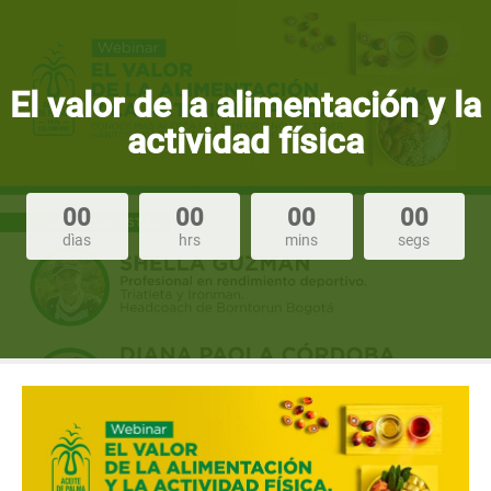
El valor de la alimentación y la
actividad física
00
00
00
00
dìas
hrs
mins
segs