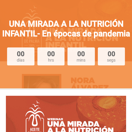
UNA MIRADA A LA NUTRICIÓN
INFANTIL- En épocas de pandemia
00
00
00
00
días
hrs
mins
segs